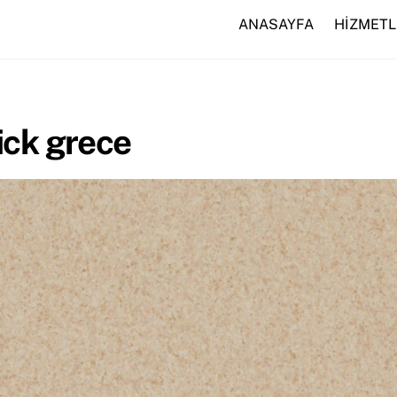
ANASAYFA
HİZMETL
ick grece