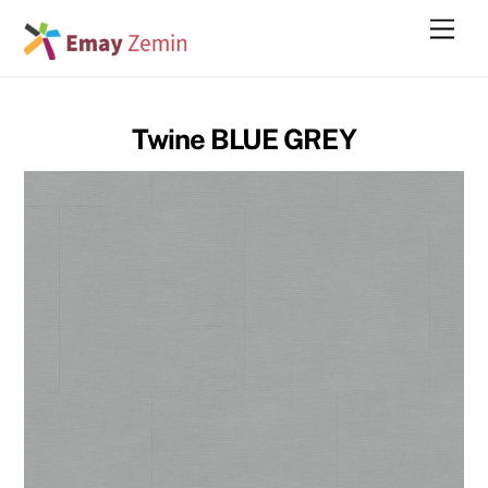
Skip
Men
to
content
Twine BLUE GREY