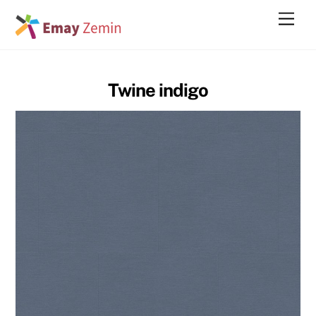
Skip
Men
to
content
Twine indigo