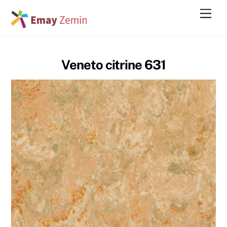
Skip
Men
to
content
Veneto citrine 631