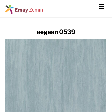
Skip
Men
to
content
aegean 0539