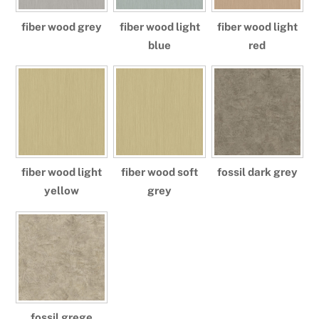
fiber wood grey
fiber wood light
fiber wood light
blue
red
fiber wood light
fiber wood soft
fossil dark grey
yellow
grey
fossil grege