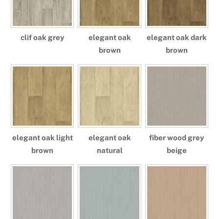
clif oak grey
elegant oak
elegant oak dark
brown
brown
elegant oak light
elegant oak
fiber wood grey
brown
natural
beige