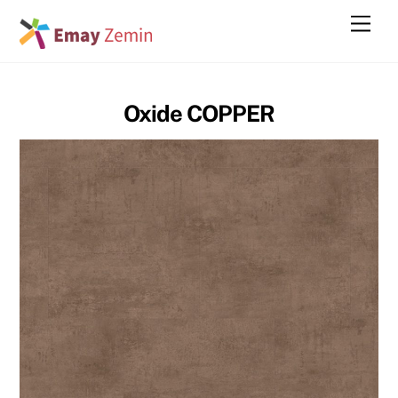
Skip
Men
to
content
Oxide COPPER