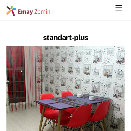
Skip
Men
to
content
standart-plus